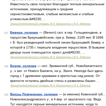
Известность свою получил благодаря теплым минеральным
источникам, принадлежащим к средним
сернистоизвестковым, слабым железистым и слабым
углекислым;&#8230; …
Энциклопедический словарь Ф.А. Брокгауза и И.А. Ефрона
Беверн, селение
— (Bevern) сел. в окр. Гольцмюндене, в
107
герцогстве Брауншвейгском, при р. Бевер, 2100 жит. В 1666
г. Б. был резиденцией побочной линии Брауншвейг Бевер, к
которой в 1735 г. перешло владение герцогством. В бывшем
дворце ныне помещается приют для&#8230; …
Энциклопедический словарь Ф.А. Брокгауза и И.А. Ефрона
Борни, селение
— сел. Эриванской губ., Новобаязетского
108
у., к зап. от Нового Баязета, на р. Эанге. Некогда был здесь
город с 7 древними церквами и крепостью над рекою. От
крепости остались двойные стены и развалины башен …
Энциклопедический словарь Ф.А. Брокгауза и И.А. Ефрона
Видзы Ловчинские, селение
— (и имение) Ковенской губ.,
109
Новоалександровского у., в 4 вер. от заштатного гор. Видз.
Тут находятся серные минеральные источники, когда то