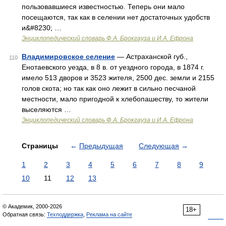
пользовавшиеся известностью. Теперь они мало
посещаются, так как в селении нет достаточных удобств
и&#8230; …
Энциклопедический словарь Ф.А. Брокгауза и И.А. Ефрона
Владимировское селение
— Астраханской губ.,
110
Енотаевского уезда, в 8 в. от уездного города, в 1874 г.
имело 513 дворов и 3523 жителя, 2500 дес. земли и 2155
голов скота; но так как оно лежит в сильно песчаной
местности, мало пригодной к хлебопашеству, то жители
выселяются …
Энциклопедический словарь Ф.А. Брокгауза и И.А. Ефрона
Страницы
←
Предыдущая
Следующая
→
1
2
3
4
5
6
7
8
9
10
11
12
13
© Академик, 2000-2026
18+
Обратная связь:
Техподдержка
,
Реклама на сайте