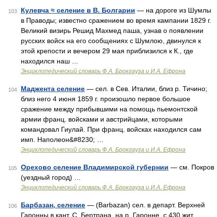
Кулевча ≈ селение в В. Болгарии
— на дороге из Шумлы
103
в Праводы; известно сражением во время кампании 1829 г.
Великий визирь Решид Махмед паша, узнав о появлении
русских войск на его сообщениях с Шумлою, двинулся к
этой крепости и вечером 29 мая приблизился к К., где
находился наш …
Энциклопедический словарь Ф.А. Брокгауза и И.А. Ефрона
Маджента селение
— сел. в Сев. Италии, близ р. Тичино;
104
близ него 4 июня 1859 г. произошло первое большое
сражение между прибывшими на помощь пьемонтской
армии франц. войсками и австрийцами, которыми
командовал Гиулай. При франц. войсках находился сам
имп. Наполеон&#8230; …
Энциклопедический словарь Ф.А. Брокгауза и И.А. Ефрона
Орехово селение Владимирской губернии
— см. Покров
105
(уездный город) …
Энциклопедический словарь Ф.А. Брокгауза и И.А. Ефрона
Барбазан, селение
— (Barbazan) сел. в департ. Верхней
106
Гаронны в кант. С. Бертрана, на р. Гаронне, с 430 жит.