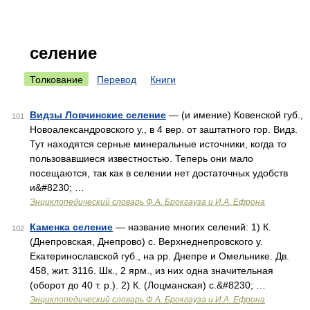
селение
Толкование
Перевод
Книги
Видзы Ловчинские селение
— (и имение) Ковенской губ.,
101
Новоалександровского у., в 4 вер. от заштатного гор. Видз.
Тут находятся серные минеральные источники, когда то
пользовавшиеся известностью. Теперь они мало
посещаются, так как в селении нет достаточных удобств
и&#8230; …
Энциклопедический словарь Ф.А. Брокгауза и И.А. Ефрона
Каменка селение
— название многих селений: 1) К.
102
(Днепровская, Днепрово) с. Верхнеднепровского у.
Екатеринославской губ., на pp. Днепре и Омельнике. Дв.
458, жит. 3116. Шк., 2 ярм., из них одна значительная
(оборот до 40 т. р.). 2) К. (Лоцманская) с.&#8230; …
Энциклопедический словарь Ф.А. Брокгауза и И.А. Ефрона